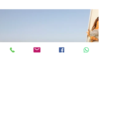
Roca Sailing Lda.
RNAAT nº
348/2022